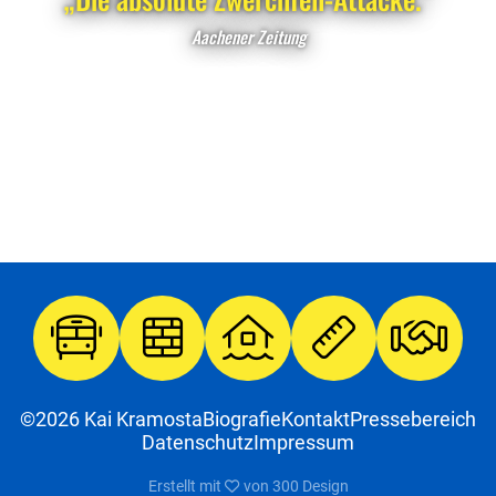
Aachener Zeitung
©2026 Kai Kramosta
Biografie
Kontakt
Pressebereich
Datenschutz
Impressum
Erstellt mit
von
300 Design