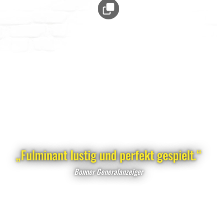
„Fulminant lustig und perfekt gespielt.“
Bonner Generalanzeiger