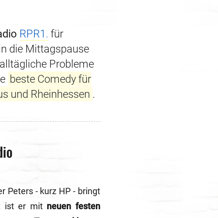
adio
RPR1.
für
in die Mittagspause
e alltägliche Probleme
ie
beste Comedy für
unus und Rheinhessen
.
dio
 Peters - kurz HP - bringt
 ist er mit
neuen festen