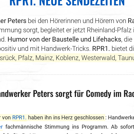
RPR1. NEUE SENDEZEITEN
r Peters
bei den Hörerinnen und Hörern von
R
mung sorgt, begleitet er jetzt Rheinland-Pfalz 
nd.
Humor von der Baustelle und Lifehacks
, di
positiv und mit Handwerk-Tricks.
RPR1.
bietet d
unsrück, Pfalz, Mainz, Koblenz, Westerwald, Ta
ndwerker Peters sorgt für Comedy im Ra
r von
RPR1.
haben ihn ins Herz geschlossen
: Handwerker
r
fachmännische Stimmung ins Programm. Ab sofort