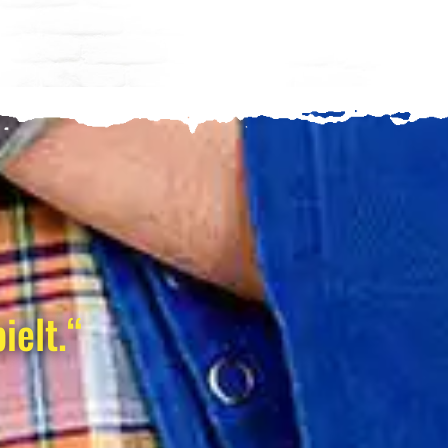
ielt.“