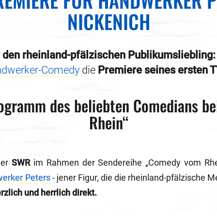
REMIERE FÜR HANDWERKER P
NICKENICH
den rheinland-pfälzischen Publikumsliebling:
dwerker-Comedy
die
Premiere seines ersten
rogramm des beliebten Comedians b
Rhein“
der
SWR
im Rahmen der Sendereihe „Comedy vom Rh
erker Peters
- jener Figur, die die rheinland-pfälzische M
zlich und herrlich direkt.