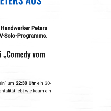
ETERS AUS
Handwerker Peters
 TV-Solo-Programms
.
ei „Comedy vom
ein“ um
22:30 Uhr
ein 30-
entalität lebt wie kaum ein