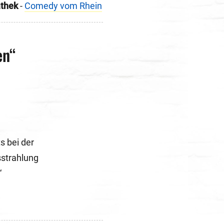
thek
-
Comedy vom Rhein
en“
s bei der
sstrahlung
“