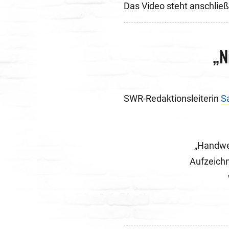
Das Video steht anschlie
„N
SWR-Redaktionsleiterin
S
„Handwer
Aufzeichn