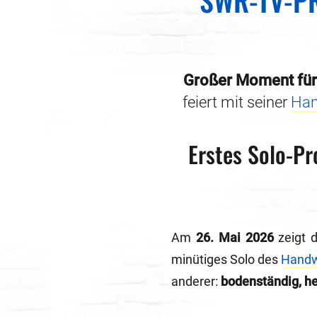
SWR-TV-P
Großer Moment für 
feiert mit seiner
Han
Erstes Solo-P
Am
26. Mai 2026
zeigt 
minütiges Solo des
Handw
anderer:
bodenständig, her