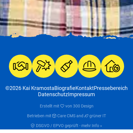
©2026 Kai Kramosta
Biografie
Kontakt
Pressebereich
Datenschutz
Impressum
Erstellt mit
von
300 Design
Betrieben mit
Care CMS
and
grüner IT
DSGVO / EPVO geprüft - mehr Info »