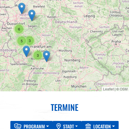
6
3
5
3
Leaflet
|
©
OSM
TERMINE
PROGRAMM
STADT
LOCATION