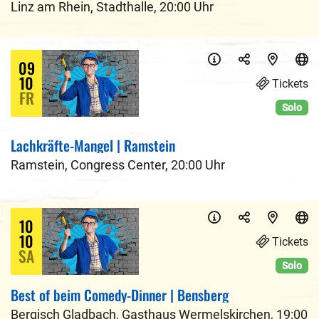
Linz am Rhein
,
Stadthalle
,
20:00 Uhr
09
10
Tickets
FR
Solo
Lachkräfte-Mangel | Ramstein
Ramstein
,
Congress Center
,
20:00 Uhr
10
10
Tickets
SA
Solo
Best of beim Comedy-Dinner | Bensberg
Bergisch Gladbach
,
Gasthaus Wermelskirchen
,
19:00