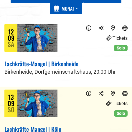
MONAT
12
09
Tickets
SA
Solo
Lachkräfte-Mangel | Birkenheide
Birkenheide
,
Dorfgemeinschaftshaus
,
20:00 Uhr
13
09
Tickets
SO
Solo
Lachkräfte-Mangel | Köln