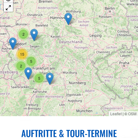
2
15
5
2
5
Leaflet
|
©
OSM
AUFTRITTE & TOUR-TERMINE