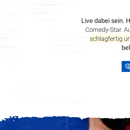
Live dabei sein.
H
Comedy-Star. Auf
schlagfertig un
be