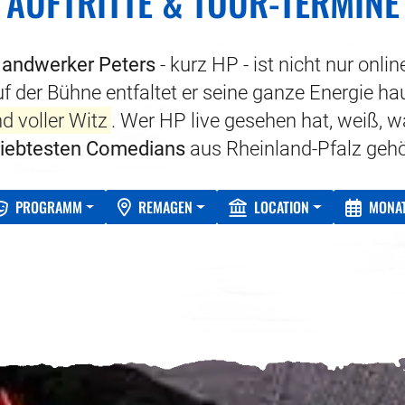
AUFTRITTE & TOUR-TERMINE
andwerker Peters
- kurz HP - ist nicht nur onli
 der Bühne entfaltet er seine ganze Energie hau
d voller Witz
. Wer HP live gesehen hat, weiß, 
liebtesten Comedians
aus Rheinland-Pfalz gehör
PROGRAMM
REMAGEN
LOCATION
MONA