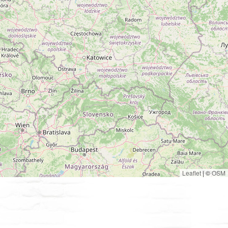
Leaflet
|
©
OSM