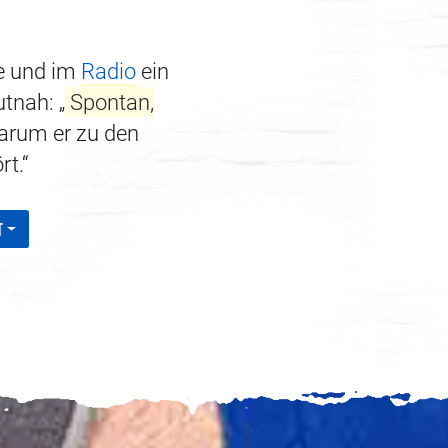
ne und im
Radio
ein
tnah: „
Spontan,
warum er zu den
t.“
T