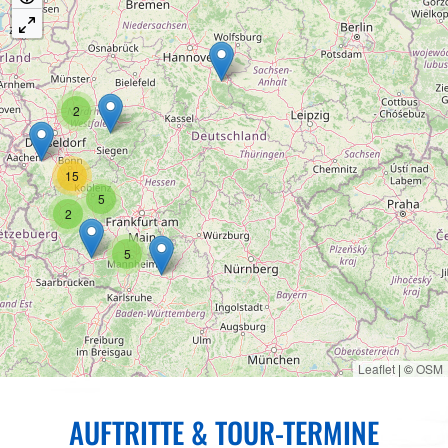
2
15
5
2
5
Leaflet
|
©
OSM
AUFTRITTE & TOUR-TERMINE