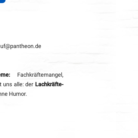
rkauf@pantheon.de
eme:
Fachkräftemangel,
t uns alle: der
Lachkräfte-
ohne Humor.